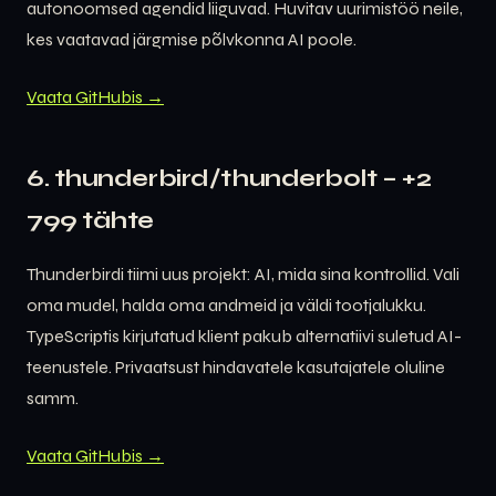
autonoomsed agendid liiguvad. Huvitav uurimistöö neile,
kes vaatavad järgmise põlvkonna AI poole.
Vaata GitHubis →
6. thunderbird/thunderbolt – +2
799 tähte
Thunderbirdi tiimi uus projekt: AI, mida sina kontrollid. Vali
oma mudel, halda oma andmeid ja väldi tootjalukku.
TypeScriptis kirjutatud klient pakub alternatiivi suletud AI-
teenustele. Privaatsust hindavatele kasutajatele oluline
samm.
Vaata GitHubis →