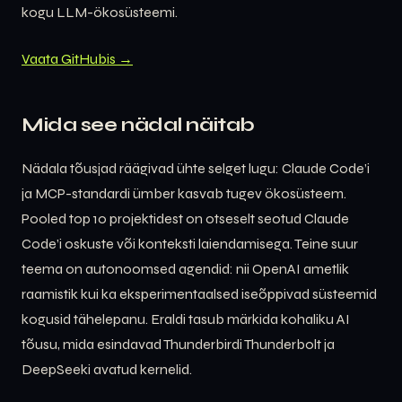
kogu LLM-ökosüsteemi.
Vaata GitHubis →
Mida see nädal näitab
Nädala tõusjad räägivad ühte selget lugu: Claude Code’i
ja MCP-standardi ümber kasvab tugev ökosüsteem.
Pooled top 10 projektidest on otseselt seotud Claude
Code’i oskuste või konteksti laiendamisega. Teine suur
teema on autonoomsed agendid: nii OpenAI ametlik
raamistik kui ka eksperimentaalsed iseõppivad süsteemid
kogusid tähelepanu. Eraldi tasub märkida kohaliku AI
tõusu, mida esindavad Thunderbirdi Thunderbolt ja
DeepSeeki avatud kernelid.