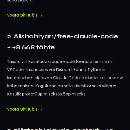
Vaata GitHubis →
2. Alishahryar1/free-claude-code
– +8 668 tähte
Tasuta viis kasutada claude-code tööriista terminalis,
VSCode’i laienduses või Discordi kaudu. Pythonis
kirjutatud projekt avab Claude Code’i ka neile, kes ei soovi
kohe maksta. Kogukond on selle kiiresti omaks võtnud.
Kasulik prototüüpimiseks ja õppimiseks.
Vaata GitHubis →