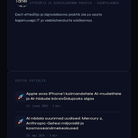
ETTEVÕTJA JA DIGIVALDKONNA PRAKTIK · AGENTSLAUNCH
Eesti ettevõtja ja digivaldkonna praktik üle 20 aasta
kogemusega IT ja veebilahenduste valdkonnas.
SEOTUD ARTIKLID
Apple avas iPhone’i kolmandatele AI-mudelitele
ja AI-hiidude börsivõidujooks algas
12. juuni 2026 · 2 min
AI nädala suurimad uudised: Mercury 2,
Anthropic-Gatesi miljonidiil ja
kosmoseandmekeskused
15. mai 2026 · 3 min