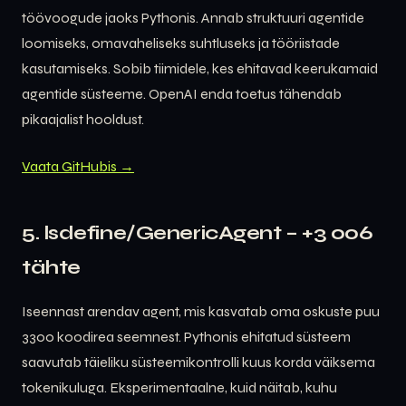
töövoogude jaoks Pythonis. Annab struktuuri agentide
loomiseks, omavaheliseks suhtluseks ja tööriistade
kasutamiseks. Sobib tiimidele, kes ehitavad keerukamaid
agentide süsteeme. OpenAI enda toetus tähendab
pikaajalist hooldust.
Vaata GitHubis →
5. lsdefine/GenericAgent – +3 006
tähte
Iseennast arendav agent, mis kasvatab oma oskuste puu
3300 koodirea seemnest. Pythonis ehitatud süsteem
saavutab täieliku süsteemikontrolli kuus korda väiksema
tokenikuluga. Eksperimentaalne, kuid näitab, kuhu