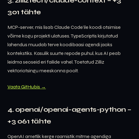
3. zilliztech/claude-context – +3
301 tähte
MCP-server, mis lisab Claude Code’ile koodi otsimise
võime kogu projekti ulatuses. TypeScriptis kirjutatud
lahendus muudab terve koodibaasi agendi jaoks
kontekstiks. Kasulik suurte repode puhul, kus AI peab
leidma seoseid eri failide vahel. Toetatud Zilliz
vektoriotsingu meeskonna poolt.
Vaata GitHubis →
4. openai/openai-agents-python –
+3 061 tähte
OpenAI ametlik kerge raamistik mitme agendiga