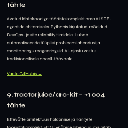
tähte
Avatud lähtekoodiga tööriistakomplekt oma AI SRE-
agentide ehitamiseks. Pythonis kirjutatud, mõeldud
DevOps- ja site reliability tiimidele. Lubab
automatiseerida tüüpilisi probleemilahendusi ja
monitooringu reageeringuid. AI-ajastu vastus
traditsioonilisele oncall-töövoole.
Vaata GitHubis →
9. tractorjuice/arc-kit – +1 004
tähte
Ettevõtte arhitektuuri haldamise ja hangete
tööriistakomplekt. HTML-põhine lahendus, mis aitab