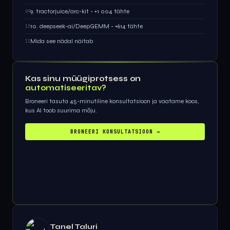
9. tractorjuice/arc-kit - +1 004 tähte
09
10. deepseek-ai/DeepGEMM - +614 tähte
10
Mida see nädal näitab
11
Kas sinu müügiprotsess on
automatiseeritav?
Broneeri tasuta 45-minutiline konsultatsioon ja vaatame koos,
kus AI toob suurima mõju.
BRONEERI KONSULTATSIOON →
Tanel Taluri