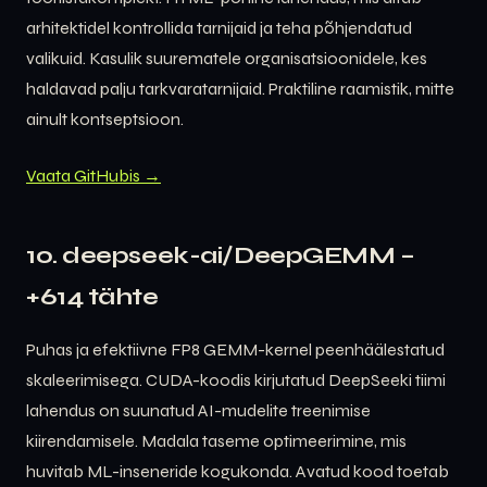
arhitektidel kontrollida tarnijaid ja teha põhjendatud
valikuid. Kasulik suurematele organisatsioonidele, kes
haldavad palju tarkvaratarnijaid. Praktiline raamistik, mitte
ainult kontseptsioon.
Vaata GitHubis →
10. deepseek-ai/DeepGEMM –
+614 tähte
Puhas ja efektiivne FP8 GEMM-kernel peenhäälestatud
skaleerimisega. CUDA-koodis kirjutatud DeepSeeki tiimi
lahendus on suunatud AI-mudelite treenimise
kiirendamisele. Madala taseme optimeerimine, mis
huvitab ML-inseneride kogukonda. Avatud kood toetab