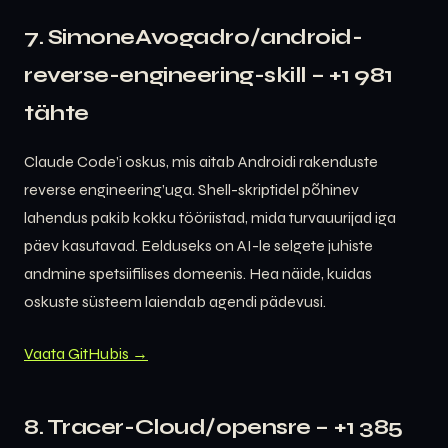
7. SimoneAvogadro/android-
reverse-engineering-skill – +1 981
tähte
Claude Code’i oskus, mis aitab Androidi rakenduste
reverse engineering’uga. Shell-skriptidel põhinev
lahendus pakib kokku tööriistad, mida turvauurijad iga
päev kasutavad. Eelduseks on AI-le selgete juhiste
andmine spetsiifilises domeenis. Hea näide, kuidas
oskuste süsteem laiendab agendi pädevusi.
Vaata GitHubis →
8. Tracer-Cloud/opensre – +1 385