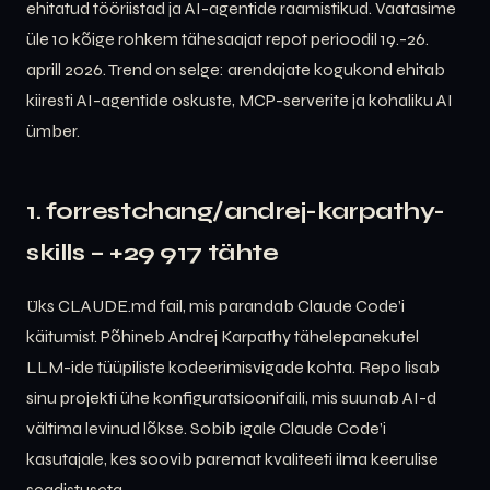
ehitatud tööriistad ja AI-agentide raamistikud. Vaatasime
üle 10 kõige rohkem tähesaajat repot perioodil 19.-26.
aprill 2026. Trend on selge: arendajate kogukond ehitab
kiiresti AI-agentide oskuste, MCP-serverite ja kohaliku AI
ümber.
1. forrestchang/andrej-karpathy-
skills – +29 917 tähte
Üks CLAUDE.md fail, mis parandab Claude Code’i
käitumist. Põhineb Andrej Karpathy tähelepanekutel
LLM-ide tüüpiliste kodeerimisvigade kohta. Repo lisab
sinu projekti ühe konfiguratsioonifaili, mis suunab AI-d
vältima levinud lõkse. Sobib igale Claude Code’i
kasutajale, kes soovib paremat kvaliteeti ilma keerulise
seadistuseta.