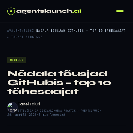
AVALEHT
›
BLOGI
›
NÄDALA TÕUSJAD GITHUBIS – TOP 10 TÄHESAAJAT
← TAGASI BLOGISSE
UUDISED
Nädala tõusjad
GitHubis – top 10
tähesaajat
Tanel Taluri
ETTEVÕTJA JA DIGIVALDKONNA PRAKTIK · AGENTSLAUNCH
26. aprill 2026
·
3 min lugemist