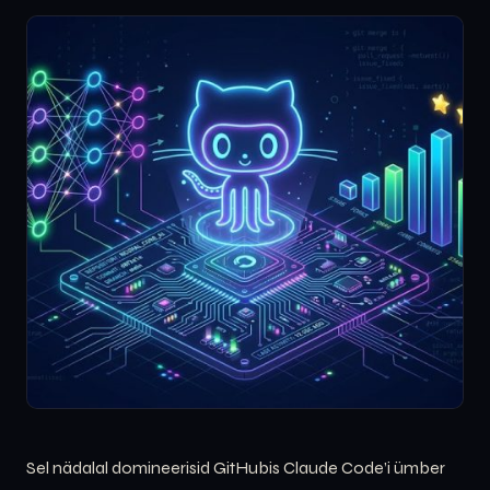
Sel nädalal domineerisid GitHubis Claude Code’i ümber