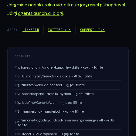
Järgmine nädala kokkuvõte ilmub järgmisel pühapäeval.
Jälgi
agentslaunch.ai blogi
.
JAGA:
LINKEDIN
TWITTER / X
KOPEERI LINK
SISUKORD
1. forrestchang/andrej-karpathy-skills - +29 917 tähte
01
2. Alishahryar1/free-claude-code - +8 668 tähte
02
3. zilliztech/claude-context - +3 301 tähte
03
4. openai/openai-agents-python - +3 061 tähte
04
5. lsdefine/GenericAgent - +3 006 tähte
05
6. thunderbird/thunderbolt - +2 799 tähte
06
7. SimoneAvogadro/android-reverse-engineering-skill - +1 981
07
tähte
8. Tracer-Cloud/opensre - +1 385 tähte
08