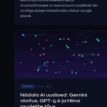
kiibitootjad löövad käiberekordeid ja
arvutusvõimsusest on saanud suurim pudelikael. Siin
on kõige olulisem lühidalt kokku võetud. Google
plaanib...
UUDISED
9 juuli 2026
Nädala AI uudised: Gemini
viivitus, GPT-5.6 ja Hiina
mudelite tõus