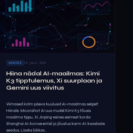
UUDISED
18 juuli 2026
Hiina nädal AI-maailmas: Kimi
K3 tipptulemus, Xi suurplaan ja
Gemini uus viivitus
Viimased kolm päeva kuulusid AI-maailmas selgelt
Hiinale. Moonshot AI uus mudel Kimi K3 tõusis
maailma tippu, Xi Jinping esines esimest korda
Shanghai AI-konverentsil ja jõustus karm AI-kaaslaste
seadus. Lisaks lükkas...