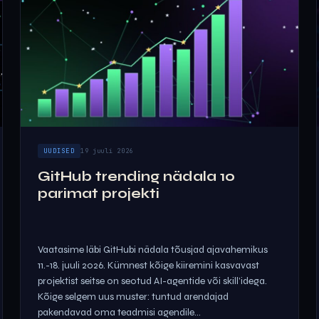
UUDISED
19 juuli 2026
GitHub trending nädala 10
parimat projekti
Vaatasime läbi GitHubi nädala tõusjad ajavahemikus
11.-18. juuli 2026. Kümnest kõige kiiremini kasvavast
projektist seitse on seotud AI-agentide või skill’idega.
Kõige selgem uus muster: tuntud arendajad
pakendavad oma teadmisi agendile...