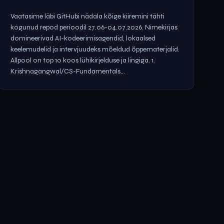
Vaatasime läbi GitHubi nädala kõige kiiremini tähti
kogunud repod perioodil 27.06-04.07.2026. Nimekirjas
domineerivad AI-kodeerimisagendid, lokaalsed
keelemudelid ja intervjuudeks mõeldud õppematerjalid.
Allpool on top 10 koos lühikirjelduse ja lingiga. 1.
Krishnagangwal/CS-Fundamentals...