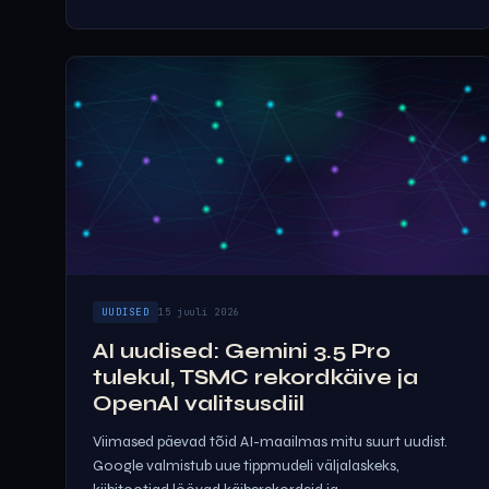
UUDISED
15 juuli 2026
AI uudised: Gemini 3.5 Pro
tulekul, TSMC rekordkäive ja
OpenAI valitsusdiil
Viimased päevad tõid AI-maailmas mitu suurt uudist.
Google valmistub uue tippmudeli väljalaskeks,