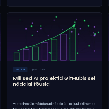
UUDISED
12 juuli 2026
Millised AI projektid GitHubis sel
nädalal tõusid
Vaatasime üle möödunud nädala (4.-10. juuli) kiireimad