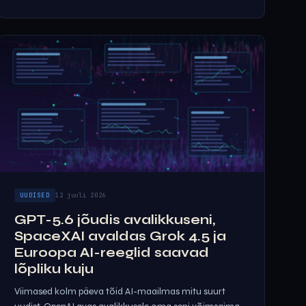
UUDISED
12 juuli 2026
GPT-5.6 jõudis avalikkuseni,
SpaceXAI avaldas Grok 4.5 ja
Euroopa AI-reeglid saavad
lõpliku kuju
Viimased kolm päeva tõid AI-maailmas mitu suurt