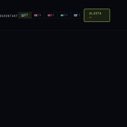
ALUSTA
ET
EN
NO
SV
FI
OG
KONTAKT
→