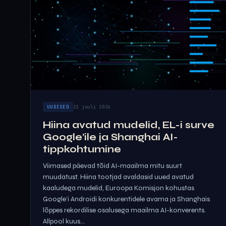
UUDISED
21 juuli 2026
Hiina avatud mudelid, EL-i surve
Google’ile ja Shanghai AI-
tippkohtumine
Viimased päevad tõid AI-maailma mitu suurt
muudatust. Hiina tootjad avaldasid uued avatud
kaaludega mudelid, Euroopa Komisjon kohustas
Google’i Androidi konkurentidele avama ja Shanghais
lõppes rekordilise osalusega maailma AI-konverents.
Allpool kuus...