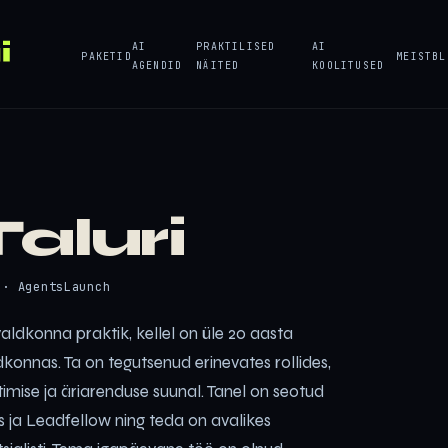
AI
PRAKTILISED
AI
PAKETID
MEIST
BL
AGENDID
NÄITED
KOOLITUSED
aluri
 · AgentsLaunch
ivaldkonna praktik, kellel on üle 20 aasta
konnas. Ta on tegutsenud erinevates rollides,
timise ja äriarenduse suunal. Tanel on seotud
 ja Leadfellow ning teda on avalikes