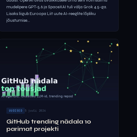
uudist. OpenAI avas avalikkusele oma seni võimsaima
mudelipere GPT-5.6 ja SpaceXAI tuli välja Grok 4.5-ga.
Lisaks liigub Euroopa Liit uute AI-reeglite lõpliku
jõustumise...
UUDISED
5 juuli 2026
GitHub trending nädala 10
parimat projekti