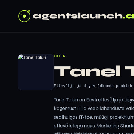
AUTOR
Tanel T
Ettevõtja ja digivaldkonna praktik
Tanel Taluri on Eesti ettevõtja ja dig
kogemust IT ja veebilahenduste vald
sealhulgas IT-toe, müügi, projektijuh
ettevõtetega nagu Marketing Sharks