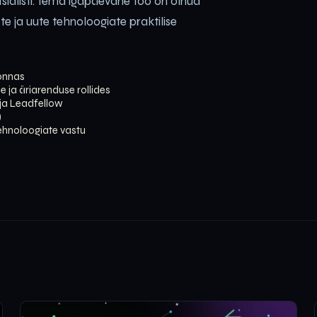
tsialisti. Tema igapäevane töö on olnud
e ja uute tehnoloogiate praktilise
konnas
e ja äriarenduse rollides
ja Leadfellow
)
tehnoloogiate vastu