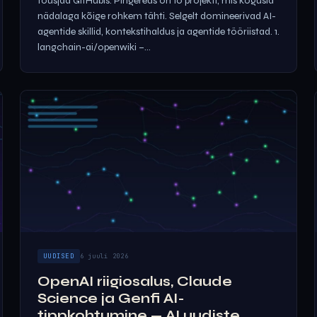
tõusjad GitHubis. Pingereas on 10 projekti, mis kogusid
nädalaga kõige rohkem tähti. Selgelt domineerivad AI-
agentide skillid, kontekstihaldus ja agentide tööriistad. 1.
langchain-ai/openwiki –...
UUDISED
6 juuli 2026
OpenAI riigiosalus, Claude
Science ja Genfi AI-
tippkohtumine — AI uudiste