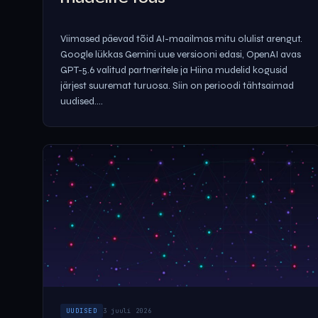
Viimased päevad tõid AI-maailmas mitu olulist arengut.
Google lükkas Gemini uue versiooni edasi, OpenAI avas
GPT-5.6 valitud partneritele ja Hiina mudelid kogusid
järjest suuremat turuosa. Siin on perioodi tähtsaimad
uudised....
UUDISED
3 juuli 2026