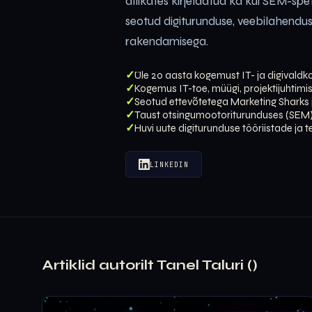
allikates kirjeldatud ka kui SEM-spe
seotud digiturunduse, veebilahendust
rakendamisega.
Üle 20 aasta kogemust IT- ja digivald
Kogemus IT-toe, müügi, projektijuhtimis
Seotud ettevõtetega Marketing Sharks 
Taust otsingumootoriturunduses (SEM
Huvi uute digiturunduse tööriistade ja 
LINKEDIN
Artiklid autorilt Tanel Taluri ()