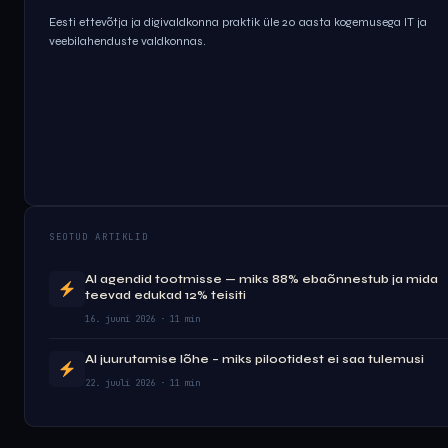
Eesti ettevõtja ja digivaldkonna praktik üle 20 aasta kogemusega IT ja
veebilahenduste valdkonnas.
SEOTUD ARTIKLID
AI agendid tootmisse — miks 88% ebaõnnestub ja mida
teevad edukad 12% teisiti
16. juuni 2026 · 11 min
AI juurutamise lõhe – miks pilootidest ei saa tulemusi
22. juuli 2026 · 11 min