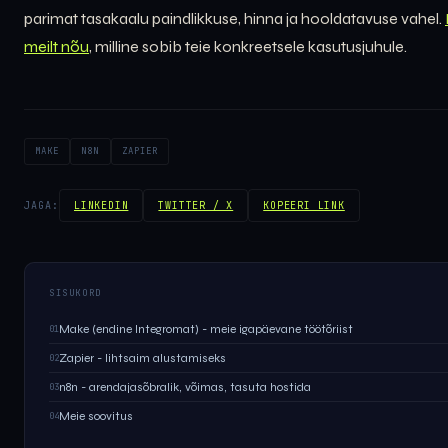
parimat tasakaalu paindlikkuse, hinna ja hooldatavuse vahel.
meilt nõu
, milline sobib teie konkreetsele kasutusjuhule.
MAKE
N8N
ZAPIER
JAGA:
LINKEDIN
TWITTER / X
KOPEERI LINK
SISUKORD
Make (endine Integromat) - meie igapäevane töötõriist
01
Zapier - lihtsaim alustamiseks
02
n8n - arendajasõbralik, võimas, tasuta hostida
03
Meie soovitus
04