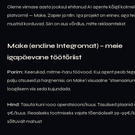
Oleme viimase aasta jooksul ehitanud AI agente kõigil kolmel
platvormil — Make, Zapier ja n8n. Iga projekt on erinev, aga t
mustrid korduvad. Siin on aus võrdlus, mitte reklaamtekst.
Make (endine Integromat) – meie
igapäevane töötõriist
Parim:
Keerukad, mitme-haru töövood. Kui agent peab te
palju otsuseid ja hargnemisi, on Make’i visuaalne “stsenaariu
loogilisem viis seda kujundada.
Hind:
Tasuta kuni 1000 operatsiooni/kuus. Tasulised plaanid
9€/kuus. Reaalseks tootmiseks vajate tõenäoliselt 29–99€/
sõltuvalt mahust.