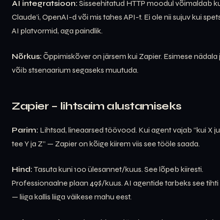
AI integratsioon:
Sisseehitatud HTTP moodul võimaldab k
Claude’i, OpenAI-d või mis tahes API-t. Ei ole nii sujuv kui spet
AI platvormid, aga paindlik.
Nõrkus:
Õppimiskõver on järsem kui Zapier. Esimese nädala 
võib stsenaarium segaseks muutuda.
Zapier – lihtsaim alustamiseks
Parim:
Lihtsad, lineaarsed töövood. Kui agent vajab “kui X j
tee Y ja Z” — Zapier on kõige kiirem viis see tööle saada.
Hind:
Tasuta kuni 100 ülesannet/kuus. See lõpeb kiiresti.
Professionaalne plaan 49$/kuus. AI agentide tarbeks see tihti 
— liiga kallis liiga väikese mahu eest.