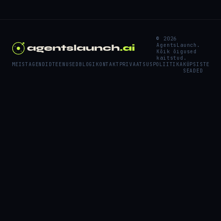
© 2026
AgentsLaunch.
Kõik õigused
kaitstud.
MEIST
AGENDID
TEENUSED
BLOGI
KONTAKT
PRIVAATSUSPOLIITIKA
KÜPSISTE
SEADED