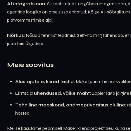
AI integratsioon:
Sisseehitatud LangChain integratsioon, A
agentide loogika on otse sisse ehitatud. Kõige AI-sõbralikum
platvorm testimise ajal.
Nõrkus:
Nõuab tehnilist teadmist. Self-hosting tähendab, et
jääb teie õlgadele.
Meie soovitus
Alustajatele, kiired testid:
Make (parim hinna-kvalitee
Lihtsad ühendused, väike maht:
Zapier (aga jälgige 
Tehniline meeskond, andmeprivaatsus oluline:
n8
hosted
Me ise kasutame peamiselt Make’i kliendiprojektides, kuna s