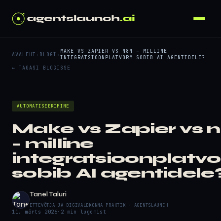
MAKE VS ZAPIER VS N8N – MILLINE
AVALEHT
›
BLOGI
›
INTEGRATSIOONPLATVORM SOBIB AI AGENTIDELE?
← TAGASI BLOGISSE
AUTOMATISEERIMINE
Make vs Zapier vs 
– milline
integratsioonplatv
sobib AI agentidele
Tanel Taluri
ETTEVÕTJA JA DIGIVALDKONNA PRAKTIK · AGENTSLAUNCH
11. märts 2026
·
2 min lugemist