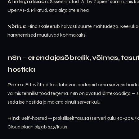
AI integratsioon:
Sisseehitatud “AI by Zapier” samm, mis k
OpenAI-d. Piiratud, aga algajatele hea.
Nõrkus:
Hind skaleerub halvasti suurte mahtudega. Keeruka
hargnemised muutuvad kohmakaks.
n8n – arendajasõbralik, võimas, tasu
hostida
Parim:
Ettevõtted, kes tahavad andmeid oma serveris hoida 
valmis tehnilist tööd tegema. n8n on avatud lähtekoodiga — 
seda ise hostida ja maksta ainult serverikulu.
Hind:
Self-hosted — praktiliselt tasuta (serveri kulu ~10–20€/k
Cloud plaan algab 24$/kuus.