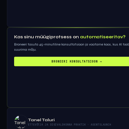
Kas sinu müügiprotsess on
automatiseeritav?
Broneeri tasuta 45-minutiline konsultatsioon ja vaatame koos, kus AI too
suurima mõju.
BRONEERI KONSULTATSIOON →
Tanel Taluri
ETTEVÕTJA JA DIGIVALDKONNA PRAKTIK · AGENTSLAUNCH