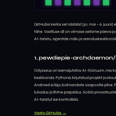
GitHubis kerkis sel nädalal (30. mai – 6. juuni
tähe. Vaatluse all on viimase seitsme päeva
AI-taristu, agentide mälu ja arenduskeskkon
1. pewdiepie-archdaemon/
Odysseus on isemajutatav AI-tööruum, mis koo
keskkonda. Pythonis kirjutatud projekt jooksut
Andmed ei liigu kolmandate osapoolte pilve. 
lubadus ja lihtne paigaldus. Sobib privaatsus
AI-taristut ise kontrollida.
Vaata GitHubis →