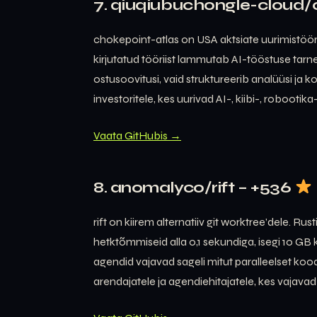
7. qiuqiubuchongle-cloud/
chokepoint-atlas on USA aktsiate uurimistööri
kirjutatud tööriist lammutab AI-tööstuse tarnea
ostusoovitusi, vaid struktureerib analüüsi ja
investoritele, kes uurivad AI-, kiibi-, robootika
Vaata GitHubis →
8. anomalyco/rift – +536
rift on kiirem alternatiiv git worktree’dele. Ru
hetktõmmiseid alla 0,1 sekundiga, isegi 10 GB 
agendid vajavad sageli mitut paralleelset ko
arendajatele ja agendiehitajatele, kes vajavad 