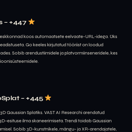
s – +447
keskkonnad koos automaatsete eelvaate-URL-idega. Üks
eadistuseta. Go keeles kirjutatud tööriist on loodud
dades. Sobib arendustiimidele ja platvormiinseneridele, kes
tsioonisüsteemidele.
oSplat – +445
 3D Gaussian Splatiks. VAST AI Researchi arendatud
 3D-esituse ilma skaneerimiseta. Trendi toidab Gaussian
amisel. Sobib 3D-kunstnikele, mängu- ja XR-arendajatele,