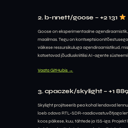
2. b-nnett/goose – +2 131
Goose on eksperimentaalne agendiraamistik, m
maailmas. Tegu on kontseptsioonitõestusega, 
väikese ressursikuluga agendiraamistikud, mis 
katsetavad jõudluskriitilisi AI-agente süsteemi
Vaata GitHubis →
3. cpaczek/skylight – +1 88
Skylight projitseerib pea kohal lendavad lennu
loeb odava RTL-SDR-raadiovastuvõtjaga lenn
koos päikese, kuu, tähtede ja ISS-iga. Projekt