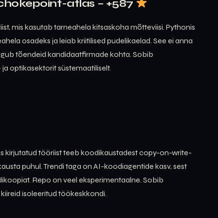
chokepoint-atlas – +587
ist, mis kasutab tarneahela kitsaskoha mõtteviisi. Pythonis
hela osadeks ja leiab kriitilised pudelikaelad. See ei anna
 kogub tõendeid kandidaatfirmade kohta. Sobib
- ja optikasektorit süstemaatiliselt.
stis kirjutatud tööriist teeb koodikaustadest copy-on-write-
kausta puhul. Trendi taga on AI-koodiagentide kasv, sest
odikoopiat. Repo on veel eksperimentaalne. Sobib
kiireid isoleeritud töökeskkondi.