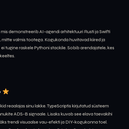
is demonstreerib AI-agendi arhitektuuri Rusti ja Swifti
mitte valmis tootega. Kogukonda huvitavad kiired ja
ei tugine raskele Pythoni stackile. Sobib arendajatele, kes
keeltes.
9
kid reaalajas sinu lakke. TypeScriptis kirjutatud süsteem
ukite ADS-B signaale. Lisaks kuvab see elava taevakihi
 läks trendi visuaalse vau-efekti ja DIY-kogukonna toel.