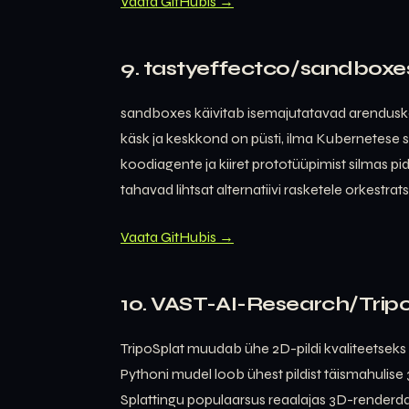
Vaata GitHubis →
9. tastyeffectco/sandboxe
sandboxes käivitab isemajutatavad arendus
käsk ja keskkond on püsti, ilma Kubernetese s
koodiagente ja kiiret prototüüpimist silmas pi
tahavad lihtsat alternatiivi rasketele orkestra
Vaata GitHubis →
10. VAST-AI-Research/Trip
TripoSplat muudab ühe 2D-pildi kvaliteetseks
Pythoni mudel loob ühest pildist täismahulise
Splattingu populaarsus reaalajas 3D-renderd