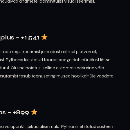
 naudivad andmete loomingulist visualiseerimist.
lus – +1 541
de registreerimist ja haldust mitmel platvormil,
t. Pythonis kirjutatud tööriist peegeldab nõudlust lihtsa
a turul. Oluline hoiatus: selline automatiseerimine võib
asutamist tasub teenusetingimused hoolikalt üle vaadata.
os – +899
valupunkti: pikaajalise mälu. Pythonis ehitatud süsteem