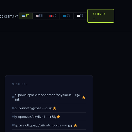
ALUSTA
ET
EN
NO
SV
FI
OG
KONTAKT
→
SISUKORD
1. pewdiepie-archdaemon/odysseus - +56
01
668
2. b-nnett/goose - +2 131
02
3. cpaczek/skylight - +1 889
03
4. asz798838958/aBaiAutoplus - +1 541
04