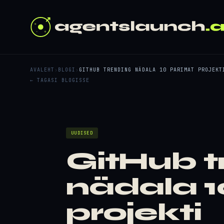
AVALEHT
›
BLOGI
›
GITHUB TRENDING NÄDALA 10 PARIMAT PROJEKT
← TAGASI BLOGISSE
UUDISED
GitHub t
nädala 1
projekti