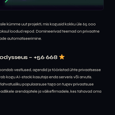
) esile kümme uut projekti, mis kogusid kokku üle 65 000
 jooksul loodud repod. Domineerivad teemad on privaatne
dade automatiseerimine.
odysseus – +56 668
ndab vestlused, agendid ja tööriistad ühte privaatsesse
ab kogu AI-stacki kasutaja enda serveris või arvutis.
Plahvatusliku populaarsuse taga on tugev privaatsuse
teadlikele arendajatele ja väikefirmadele, kes tahavad oma