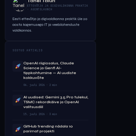
Tanel Taluri
ETTEVÕTJA JA DIGIVALDKONNA PRAKTIK
· AGENTSLAUNCH
Eesti ettevõtja ja digivaldkonna praktik üle 20
aasta kogemusega IT ja veebilahenduste
valdkonnas.
SEOTUD ARTIKLID
OpenAI riigiosalus, Claude
Science ja Genfi AI-
tippkohtumine — AI uudiste
kokkuvõte
06. juuli 2026 · 2 min
AI uudised: Gemini 3.5 Pro tulekul,
TSMC rekordkäive ja OpenAI
valitsusdiil
15. juuli 2026 · 3 min
GitHub trending nädala 10
parimat projekti