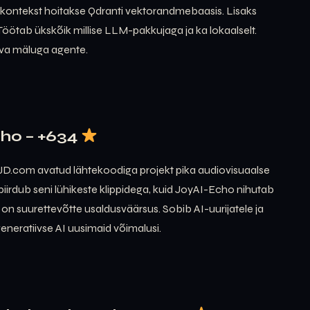
 ja kontekst hoitakse Qdranti vektorandmebaasis. Lisaks
Töötab ükskõik millise LLM-pakkujaga ja ka lokaalselt.
siva mäluga agente.
cho – +634
JD.com avatud lähtekoodiga projekt pika audiovisuaalse
iirdub seni lühikeste klippidega, kuid JoyAI-Echo nihutab
a on suurettevõtte usaldusväärsus. Sobib AI-uurijatele ja
eneratiivse AI uusimaid võimalusi.