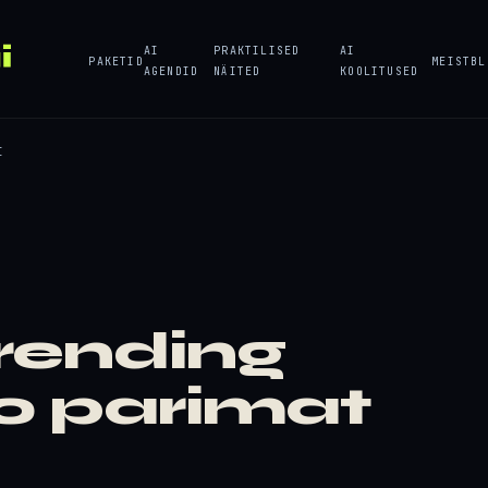
AI
PRAKTILISED
AI
PAKETID
MEIST
BL
AGENDID
NÄITED
KOOLITUSED
I
rending
0 parimat