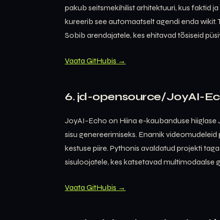
pakub seitsmekihilist arhitektuuri, kus faktid
kureerib see automaatselt agendi enda wikit. 
Sobib arendajatele, kes ehitavad tõsiseid pü
Vaata GitHubis →
6. jd-opensource/JoyAI-E
JoyAI-Echo on Hiina e-kaubanduse hiiglase 
sisu genereerimiseks. Enamik videomudeleid p
kestuse piire. Pythonis avaldatud projekti tag
sisuloojatele, kes katsetavad multimodaalse g
Vaata GitHubis →