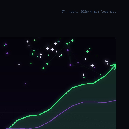
07. juuni 2026
·
4 min lugemist
H