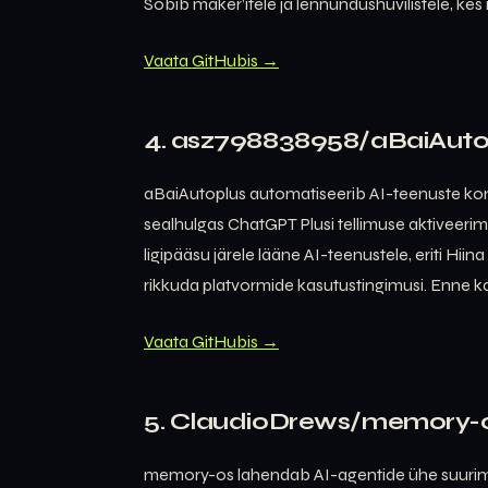
Sobib maker’itele ja lennundushuvilistele, kes
Vaata GitHubis →
4. asz798838958/aBaiAutop
aBaiAutoplus automatiseerib AI-teenuste konto
sealhulgas ChatGPT Plusi tellimuse aktiveerimis
ligipääsu järele lääne AI-teenustele, eriti Hiin
rikkuda platvormide kasutustingimusi. Enne k
Vaata GitHubis →
5. ClaudioDrews/memory-
memory-os lahendab AI-agentide ühe suurima 