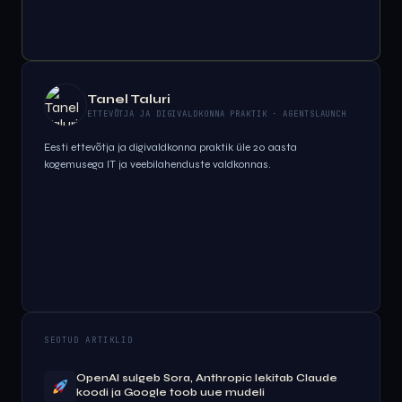
Tanel Taluri
ETTEVÕTJA JA DIGIVALDKONNA PRAKTIK · AGENTSLAUNCH
Eesti ettevõtja ja digivaldkonna praktik üle 20 aasta
kogemusega IT ja veebilahenduste valdkonnas.
SEOTUD ARTIKLID
OpenAI sulgeb Sora, Anthropic lekitab Claude
koodi ja Google toob uue mudeli