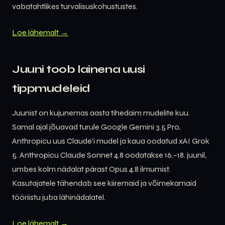
vabatahtlikes turvalisuskohustustes.
Loe lähemalt →
Juuni toob lainena uusi
tippmudeleid
Juunist on kujunemas aasta tihedaim mudelite kuu.
Samal ajal jõuavad turule Google Gemini 3.5 Pro,
Anthropicu uus Claude’i mudel ja kaua oodatud xAI Grok
5. Anthropicu Claude Sonnet 4.8 oodatakse 16.–18. juunil,
umbes kolm nädalat pärast Opus 4.8 ilmumist.
Kasutajatele tähendab see kiiremaid ja võimekamaid
tööriistu juba lähinädalatel.
Loe lähemalt →