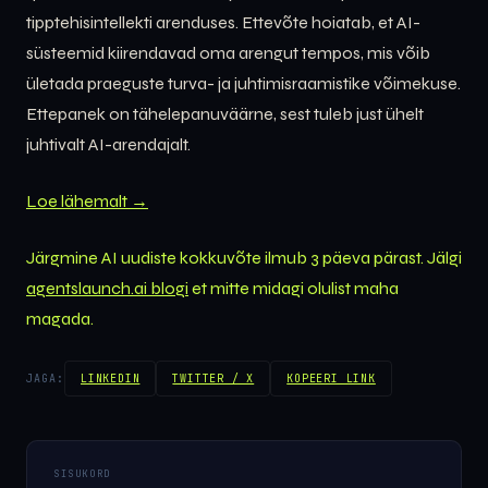
tipptehisintellekti arenduses. Ettevõte hoiatab, et AI-
süsteemid kiirendavad oma arengut tempos, mis võib
ületada praeguste turva- ja juhtimisraamistike võimekuse.
Ettepanek on tähelepanuväärne, sest tuleb just ühelt
juhtivalt AI-arendajalt.
Loe lähemalt →
Järgmine AI uudiste kokkuvõte ilmub 3 päeva pärast. Jälgi
agentslaunch.ai blogi
et mitte midagi olulist maha
magada.
JAGA:
LINKEDIN
TWITTER / X
KOPEERI LINK
SISUKORD