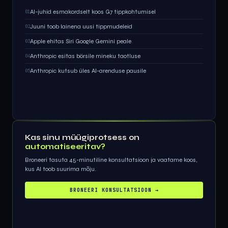
AI-juhid esmakordselt koos G7 tippkohtumisel
01
Juuni toob lainena uusi tippmudeleid
02
Apple ehitas Siri Google Gemini peale
03
Anthropic esitas börsile mineku taotluse
04
Anthropic kutsub üles AI-arenduse pausile
05
Kas sinu müügiprotsess on
automatiseeritav?
Broneeri tasuta 45-minutiline konsultatsioon ja vaatame koos,
kus AI toob suurima mõju.
BRONEERI KONSULTATSIOON →