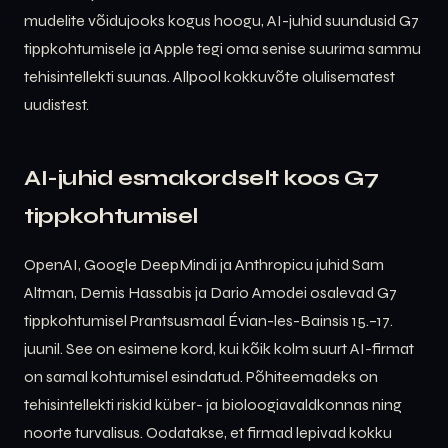
mudelite võidujooks kogus hoogu, AI-juhid suundusid G7
tippkohtumisele ja Apple tegi oma senise suurima sammu
tehisintellekti suunas. Allpool kokkuvõte olulisematest
uudistest.
AI-juhid esmakordselt koos G7
tippkohtumisel
OpenAI, Google DeepMindi ja Anthropicu juhid Sam
Altman, Demis Hassabis ja Dario Amodei osalevad G7
tippkohtumisel Prantsusmaal Évian-les-Bainsis 15.–17.
juunil. See on esimene kord, kui kõik kolm suurt AI-firmat
on samal kohtumisel esindatud. Põhiteemadeks on
tehisintellekti riskid küber- ja bioloogiavaldkonnas ning
noorte turvalisus. Oodatakse, et firmad lepivad kokku