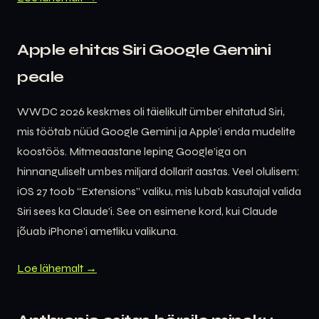
Apple ehitas Siri Google Gemini
peale
WWDC 2026 keskmes oli täielikult ümber ehitatud Siri,
mis töötab nüüd Google Gemini ja Apple’i enda mudelite
koostöös. Mitmeaastane leping Google’iga on
hinnanguliselt umbes miljard dollarit aastas. Veel olulisem:
iOS 27 toob “Extensions” valiku, mis lubab kasutajal valida
Siri sees ka Claude’i. See on esimene kord, kui Claude
jõuab iPhone’i ametliku valikuna.
Loe lähemalt →