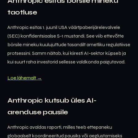
Anthropic esitas börsile mineku
taotluse
Anthropic esitas 1. juunil USA väärtpaberijärelevalvele
(SEC) konfidentsiaalse S-1 mustandi. See viib ettevõtte
börsile mineku kuulujuttude tasandilt ametliku regulatiivse
protsessini. Samm näitab, kui kiiresti AI-sektor küpseb ja
kui suurt raha investorid sellesse valdkonda paigutavad.
Loe lähemalt →
Anthropic kutsub üles AI-
arenduse pausile
Anthropic avaldas raporti, milles teeb ettepaneku
globaalselt koordineeritud pausiks või aeglustamiseks