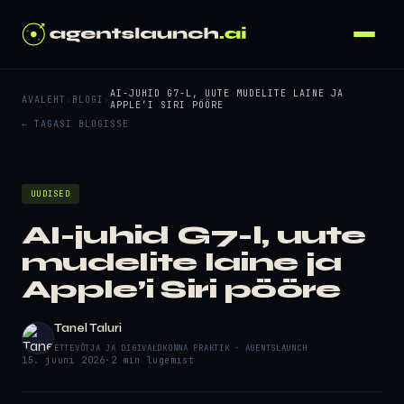
AI-JUHID G7-L, UUTE MUDELITE LAINE JA
AVALEHT
›
BLOGI
›
APPLE’I SIRI PÖÖRE
← TAGASI BLOGISSE
UUDISED
AI-juhid G7-l, uute
mudelite laine ja
Apple’i Siri pööre
Tanel Taluri
ETTEVÕTJA JA DIGIVALDKONNA PRAKTIK · AGENTSLAUNCH
15. juuni 2026
·
2 min lugemist