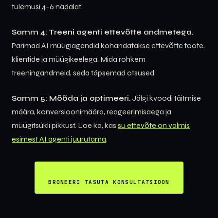
tulemusi 4–6 nädalat.
Samm 4: Treeni agenti ettevõtte andmetega.
Parimad AI müügiagendid kohandatakse ettevõtte toote,
klientide ja müügikeelega. Mida rohkem
treeningandmeid, seda täpsemad otsused.
Samm 5: Mõõda ja optimeeri.
Jälgi kvoodi täitmise
määra, konversioonimäära, reageerimisaega ja
müügitsükli pikkust. Loe ka, kas
su ettevõte on valmis
esimest AI agenti juurutama
.
BRONEERI TASUTA KONSULTATSIOON