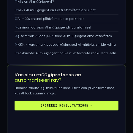
Mis on AI müügiagent?
01
Miks AI müügiagent on Eesti ettevõtetele oluline?
02
AI müügiagendi põhivõimalused praktikas
03
Levinumad vead AI müügiagendi juurutamisel
04
5 sammu: kuidas juurutada AI müügiagent oma ettevõttes
05
KKK – korduma kippuvad küsimused AI müügiagentide kohta
06
Kokkuvõte: AI müügiagent on Eesti ettevõtete konkurentsieelis
07
Kas sinu müügiprotsess on
automatiseeritav?
Broneeri tasuta 45-minutiline konsultatsioon ja vaatame koos,
kus AI toob suurima mõju.
BRONEERI KONSULTATSIOON →