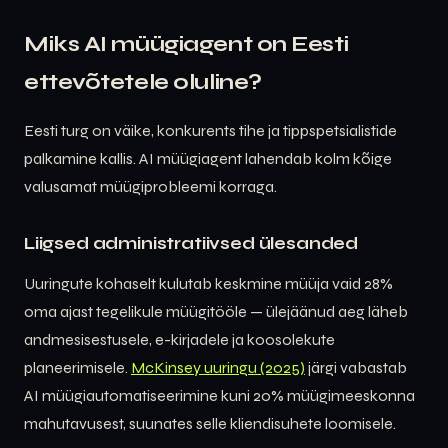
Miks AI müügiagent on Eesti
ettevõtetele oluline?
Eesti turg on väike, konkurents tihe ja tippspetsialistide
palkamine kallis. AI müügiagent lahendab kolm kõige
valusamat müügiprobleemi korraga.
Liigsed administratiivsed ülesanded
Uuringute kohaselt kulutab keskmine müüja vaid 28%
oma ajast tegelikule müügitööle — ülejäänud aeg läheb
andmesisestusele, e-kirjadele ja koosolekute
planeerimisele.
McKinsey uuringu (2025)
järgi vabastab
AI müügiautomatiseerimine kuni 20% müügimeeskonna
mahutavusest, suunates selle kliendisuhete loomisele.