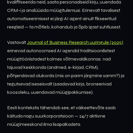
kvalifitseerida neid, saata personaalseid kirju, uuendada
CRM-i ja analüüsida müügitulemusi. Erinevalt tavalisest
automatiseerimisest ei järgi AI agent ainult fikseeritud
reegleid — ta mõtleb, kohandub ja õpib igast suhtlusest.
Vastavalt
Journal of Business Research uuringule (2025)
erinevad autonoomsed AI agendid traditsioonilistest
müügitööriistadest kolmes võtmevaldkonnas: nad
tajuvad keskkonda (andmed, e-kirjad, CRM),
põhjendavad olukorda (mis on parim järgmine samm?) ja
tegutsevad iseseisvalt (saadavad kirja, broneerivad
koosoleku, uuendavad müügipakkumise).
Eesti kontekstis tähendab see, et väikeettevõte saab
käituda nagu suurkorporatsioon — 24/7 aktiivne
müügimeeskond ilma lisapalkadeta.