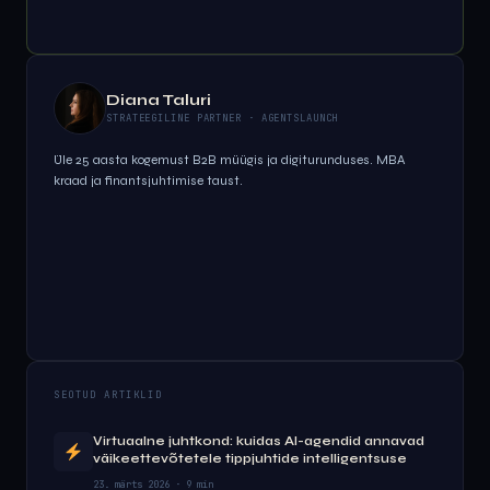
Diana Taluri
STRATEEGILINE PARTNER · AGENTSLAUNCH
Üle 25 aasta kogemust B2B müügis ja digiturunduses. MBA
kraad ja finantsjuhtimise taust.
SEOTUD ARTIKLID
Virtuaalne juhtkond: kuidas AI-agendid annavad
väikeettevõtetele tippjuhtide intelligentsuse
23. märts 2026 · 9 min