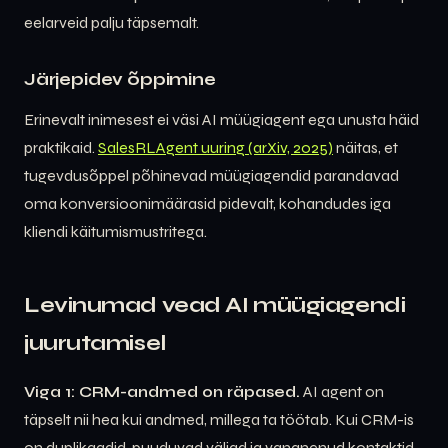
eelarveid palju täpsemalt.
Järjepidev õppimine
Erinevalt inimesest ei väsi AI müügiagent ega unusta häid
praktikaid.
SalesRLAgent uuring (arXiv, 2025)
näitas, et
tugevdusõppel põhinevad müügiagendid parandavad
oma konversioonimäärasid pidevalt, kohandudes iga
kliendi käitumismustritega.
Levinumad vead AI müügiagendi
juurutamisel
Viga 1: CRM-andmed on räpased.
AI agent on
täpselt nii hea kui andmed, millega ta töötab. Kui CRM-is
on duplikaadid, puuduvad väljad ja vananenud kontaktid,