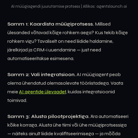
AI müügiagendi juurutamise protsess | Allikas: agentslaunch.ai
Samm 1: Kaardista müügiprotsess.
Millised
ülesanded võtavad kõige rohkem aega? Kus tekib kõige
rohkem vigu? Tavaliselt on need liidide haldamine,
järelkirjad ja CRM-i uuendamine — just need
automatiseeritakse esimesena.
Samm 2: Vali integratsioon.
AI müügiagent peab
olema ühendatud olemasolevate tööriistadega. Vaata
meie
AI agentide ülevaadet
, kuidas integratsioonid
toimivad.
Samm 3: Alusta pilootprojektiga.
Ära automatiseeri
kõike korraga. Alusta ühe tiimi või ühe müügiprotsessiga
— näiteks ainult liidide kvalifitseerimisega — ja mõõda