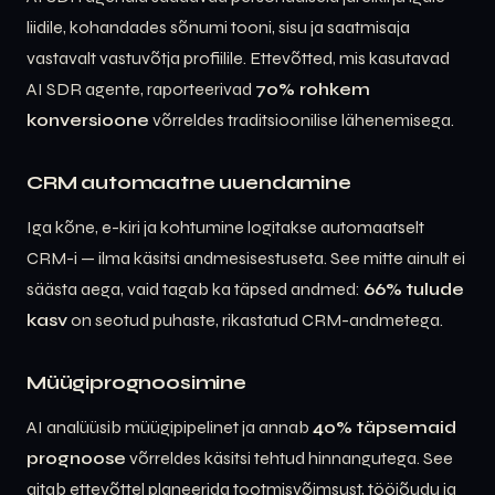
liidile, kohandades sõnumi tooni, sisu ja saatmisaja
vastavalt vastuvõtja profiilile. Ettevõtted, mis kasutavad
AI SDR agente, raporteerivad
70% rohkem
konversioone
võrreldes traditsioonilise lähenemisega.
CRM automaatne uuendamine
Iga kõne, e-kiri ja kohtumine logitakse automaatselt
CRM-i — ilma käsitsi andmesisestuseta. See mitte ainult ei
säästa aega, vaid tagab ka täpsed andmed:
66% tulude
kasv
on seotud puhaste, rikastatud CRM-andmetega.
Müügiprognoosimine
AI analüüsib müügipipelinet ja annab
40% täpsemaid
prognoose
võrreldes käsitsi tehtud hinnangutega. See
aitab ettevõttel planeerida tootmisvõimsust, tööjõudu ja