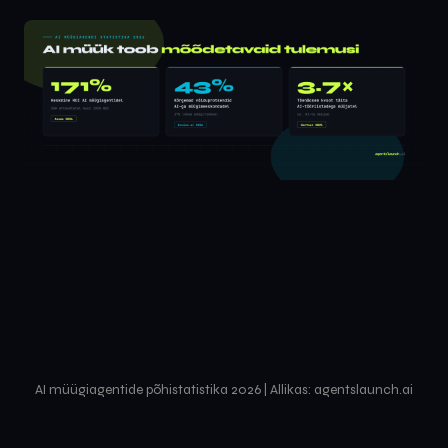
AI müügiagentide põhistatistika 2026 | Allikas: agentslaunch.ai