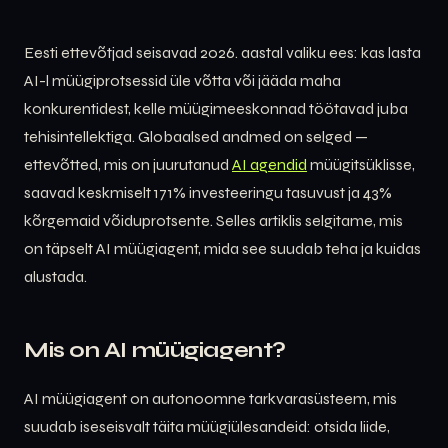
Eesti ettevõtjad seisavad 2026. aastal valiku ees: kas lasta
AI-l müügiprotsessid üle võtta või jääda maha
konkurentidest, kelle müügimeeskonnad töötavad juba
tehisintellektiga. Globaalsed andmed on selged —
ettevõtted, mis on juurutanud
AI agendid
müügitsüklisse,
saavad keskmiselt 171% investeeringu tasuvust ja 43%
kõrgemaid võiduprotsente. Selles artiklis selgitame, mis
on täpselt AI müügiagent, mida see suudab teha ja kuidas
alustada.
Mis on AI müügiagent?
AI müügiagent on autonoomne tarkvarasüsteem, mis
suudab iseseisvalt täita müügiülesandeid: otsida liide,