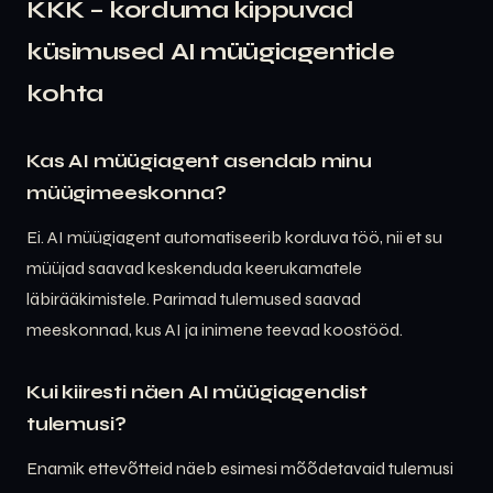
KKK – korduma kippuvad
küsimused AI müügiagentide
kohta
Kas AI müügiagent asendab minu
müügimeeskonna?
Ei. AI müügiagent automatiseerib korduva töö, nii et su
müüjad saavad keskenduda keerukamatele
läbirääkimistele. Parimad tulemused saavad
meeskonnad, kus AI ja inimene teevad koostööd.
Kui kiiresti näen AI müügiagendist
tulemusi?
Enamik ettevõtteid näeb esimesi mõõdetavaid tulemusi