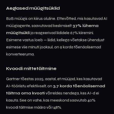
Aeglased müügitsüklid
B2B müügis on kiirus oluline. Ettevõtted, mis kasutavad AI
müügiagente, saavutavad keskmiselt
37% lühema
müügitsükli
ja reageerivad liididele 67% kiiremini.
Esimene vastus loeb — liidid, kellega võetakse ühendust
esimese viie minuti jooksul, on 9 korda tõenäolisemad
konverteeruma.
Kvoodi mittetäitmine
Gartner tõestas 2025. aastal, et müüjad, kes kasutavad
AI-tööriistu efektiivselt, on
3,7 korda tõenäolisemad
täitma oma kvooti
võrreldes nendega, kes AI-d ei
kasuta. See on vahe, kas meeskond saavutab 40%
kvoodi täitmise määra või 148%.