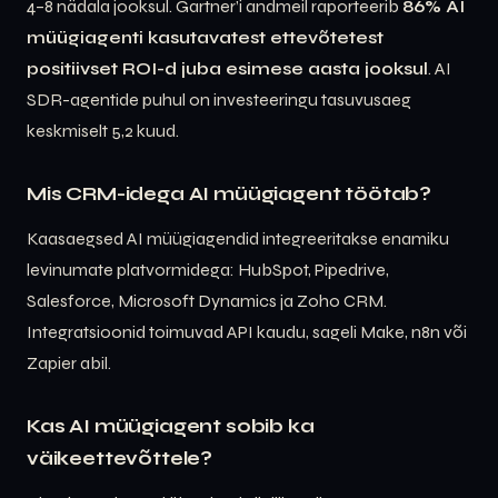
4–8 nädala jooksul. Gartner’i andmeil raporteerib
86% AI
müügiagenti kasutavatest ettevõtetest
positiivset ROI-d juba esimese aasta jooksul
. AI
SDR-agentide puhul on investeeringu tasuvusaeg
keskmiselt 5,2 kuud.
Mis CRM-idega AI müügiagent töötab?
Kaasaegsed AI müügiagendid integreeritakse enamiku
levinumate platvormidega: HubSpot, Pipedrive,
Salesforce, Microsoft Dynamics ja Zoho CRM.
Integratsioonid toimuvad API kaudu, sageli Make, n8n või
Zapier abil.
Kas AI müügiagent sobib ka
väikeettevõttele?