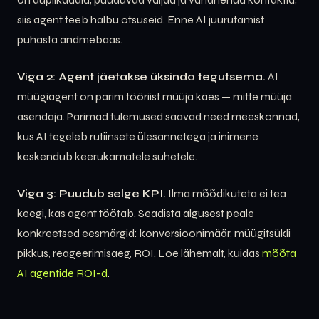
siis agent teeb halbu otsuseid. Enne AI juurutamist
puhasta andmebaas.
Viga 2: Agent jäetakse üksinda tegutsema.
AI
müügiagent on parim tööriist müüja käes — mitte müüja
asendaja. Parimad tulemused saavad need meeskonnad,
kus AI tegeleb rutiinsete ülesannetega ja inimene
keskendub keerukamatele suhetele.
Viga 3: Puudub selge KPI.
Ilma mõõdikuteta ei tea
keegi, kas agent töötab. Seadista algusest peale
konkreetsed eesmärgid: konversioonimäär, müügitsükli
pikkus, reageerimisaeg, ROI. Loe lähemalt, kuidas
mõõta
AI agentide ROI-d
.