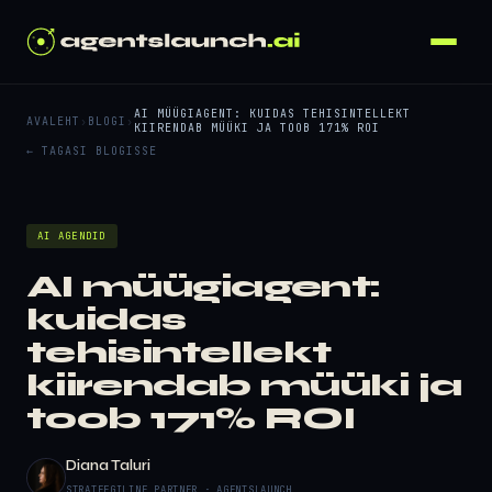
AI MÜÜGIAGENT: KUIDAS TEHISINTELLEKT
AVALEHT
›
BLOGI
›
KIIRENDAB MÜÜKI JA TOOB 171% ROI
← TAGASI BLOGISSE
AI AGENDID
AI müügiagent:
kuidas
tehisintellekt
kiirendab müüki ja
toob 171% ROI
Diana Taluri
STRATEEGILINE PARTNER · AGENTSLAUNCH