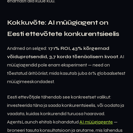
enamasti alla kuue kuu.
Kokkuvõte: AI müügiagent on
Eesti ettevõtete konkurentsieelis
Andmed on selged:
171% ROI, 43% kõrgemad
võiduprotsendid, 3,7 korda tõenäolisem kvoot
. AI
müügiagendid pole enam eksperiment — need on
tõestatud äritööriist, mida kasutab juba 61% globaalsetest
müügimeeskondadest.
Eesti ettevõtjale tähendab see konkreetset valikut:
investeerida täna ja saada konkurentsieelis, või oodata ja
vaadata, kuidas konkurendid turuosa haaravad.
AgentsLaunch ehitab kohandatud
AI müügiagente
—
broneeri tasuta konsultatsioon ja arutame, mis lahendus