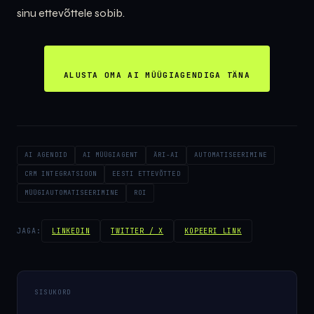
sinu ettevõttele sobib.
ALUSTA OMA AI MÜÜGIAGENDIGA TÄNA
AI AGENDID
AI MÜÜGIAGENT
ÄRI-AI
AUTOMATISEERIMINE
CRM INTEGRATSIOON
EESTI ETTEVÕTTED
MÜÜGIAUTOMATISEERIMINE
ROI
JAGA:
LINKEDIN
TWITTER / X
KOPEERI LINK
SISUKORD