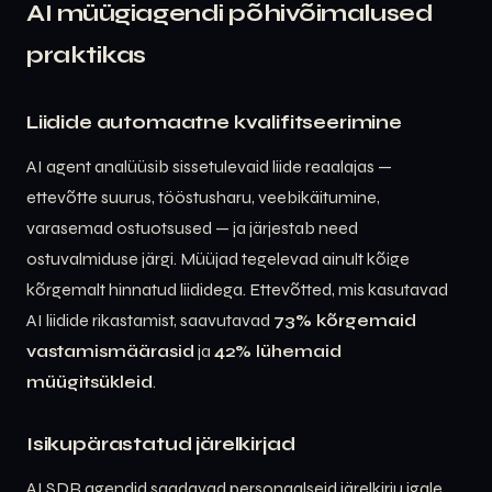
AI müügiagendi põhivõimalused
praktikas
Liidide automaatne kvalifitseerimine
AI agent analüüsib sissetulevaid liide reaalajas —
ettevõtte suurus, tööstusharu, veebikäitumine,
varasemad ostuotsused — ja järjestab need
ostuvalmiduse järgi. Müüjad tegelevad ainult kõige
kõrgemalt hinnatud liididega. Ettevõtted, mis kasutavad
AI liidide rikastamist, saavutavad
73% kõrgemaid
vastamismäärasid
ja
42% lühemaid
müügitsükleid
.
Isikupärastatud järelkirjad
AI SDR agendid saadavad personaalseid järelkirju igale