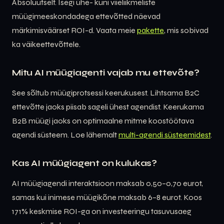
Absoluutselt. Isegi ühe- kuni viieliikmeliste
müügimeeskondadega ettevõtted näevad
märkimisväärset ROI-d. Vaata meie
pakette
, mis sobivad
ka väikeettevõttele.
Mitu AI müügiagenti vajab mu ettevõte?
See sõltub müügiprotsessi keerukusest. Lihtsama B2C
ettevõtte jaoks piisab sageli ühest agendist. Keerukama
B2B müügi jaoks on optimaalne mitme koostöötava
agendi süsteem. Loe lähemalt
multi-agendi süsteemidest
.
Kas AI müügiagent on kulukas?
AI müügiagendi interaktsioon maksab 0,50–0,70 eurot,
samas kui inimese müügikõne maksab 6–8 eurot. Koos
171% keskmise ROI-ga on investeeringu tasuvusaeg